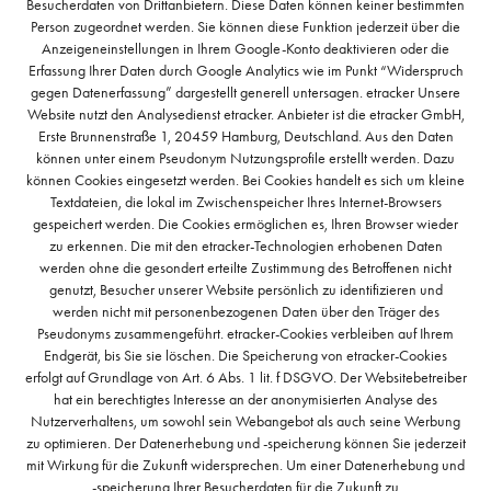
Besucherdaten von Drittanbietern. Diese Daten können keiner bestimmten
Person zugeordnet werden. Sie können diese Funktion jederzeit über die
Anzeigeneinstellungen in Ihrem Google-Konto deaktivieren oder die
Erfassung Ihrer Daten durch Google Analytics wie im Punkt “Widerspruch
gegen Datenerfassung” dargestellt generell untersagen. etracker Unsere
Website nutzt den Analysedienst etracker. Anbieter ist die etracker GmbH,
Erste Brunnenstraße 1, 20459 Hamburg, Deutschland. Aus den Daten
können unter einem Pseudonym Nutzungsprofile erstellt werden. Dazu
können Cookies eingesetzt werden. Bei Cookies handelt es sich um kleine
Textdateien, die lokal im Zwischenspeicher Ihres Internet-Browsers
gespeichert werden. Die Cookies ermöglichen es, Ihren Browser wieder
zu erkennen. Die mit den etracker-Technologien erhobenen Daten
werden ohne die gesondert erteilte Zustimmung des Betroffenen nicht
genutzt, Besucher unserer Website persönlich zu identifizieren und
werden nicht mit personenbezogenen Daten über den Träger des
Pseudonyms zusammengeführt. etracker-Cookies verbleiben auf Ihrem
Endgerät, bis Sie sie löschen. Die Speicherung von etracker-Cookies
erfolgt auf Grundlage von Art. 6 Abs. 1 lit. f DSGVO. Der Websitebetreiber
hat ein berechtigtes Interesse an der anonymisierten Analyse des
Nutzerverhaltens, um sowohl sein Webangebot als auch seine Werbung
zu optimieren. Der Datenerhebung und -speicherung können Sie jederzeit
mit Wirkung für die Zukunft widersprechen. Um einer Datenerhebung und
-speicherung Ihrer Besucherdaten für die Zukunft zu